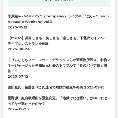
RECENT POSTS
し
で
小原綾斗×AAAMYYY（Tempalay）ライブ＠下北沢 – Gibson
す
Acoustic Weekend vol.3
か
2025-10-12
?
【meso】美味しさも、美しさも、楽しさも。下北沢でイノベー
ティブなレストランを体験
2025-08-24
くりぃむしちゅー、マツコ・デラックスらが新事務所設立。名物マ
ネージャーだった事務所元社長のトラブルで「春のババア祭」開
催！？
2025-07-12
吉田豪氏、後藤まりこ氏連名で離婚の成立を発表
2025-03-15
星野源、紅白歌唱曲を緊急変更。「地獄でなぜ悪い」はNHKにと
ってなぜ悪かったのか？
2024-12-26