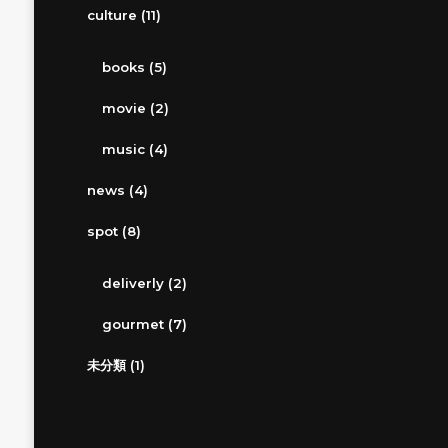
culture
(11)
books
(5)
movie
(2)
music
(4)
news
(4)
spot
(8)
deliverly
(2)
gourmet
(7)
未分類
(1)