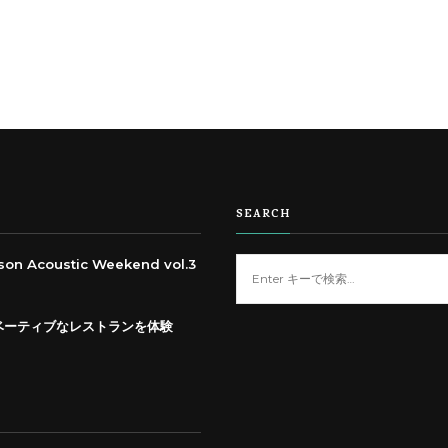
SEARCH
Acoustic Weekend vol.3
な
に
か
ベーティブなレストランを体験
お
探
し
で
す