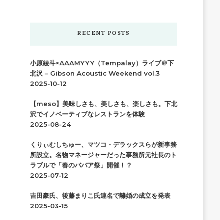
か
お
探
RECENT POSTS
し
で
小原綾斗×AAAMYYY（Tempalay）ライブ＠下
す
北沢 – Gibson Acoustic Weekend vol.3
か
2025-10-12
?
【meso】美味しさも、美しさも、楽しさも。下北
沢でイノベーティブなレストランを体験
2025-08-24
くりぃむしちゅー、マツコ・デラックスらが新事務
所設立。名物マネージャーだった事務所元社長のト
ラブルで「春のババア祭」開催！？
2025-07-12
吉田豪氏、後藤まりこ氏連名で離婚の成立を発表
2025-03-15