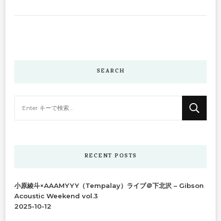
SEARCH
な
に
か
お
探
RECENT POSTS
し
で
小原綾斗×AAAMYYY（Tempalay）ライブ＠下北沢 – Gibson
す
Acoustic Weekend vol.3
か
2025-10-12
?