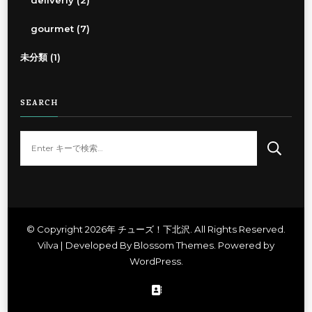
deliverly
(2)
gourmet
(7)
未分類
(1)
SEARCH
な
に
か
お
探
し
© Copyright 2026年
チューズ！下北沢
. All Rights Reserved.
Vilva | Developed By
Blossom Themes
. Powered by
で
WordPress
.
す
か
?