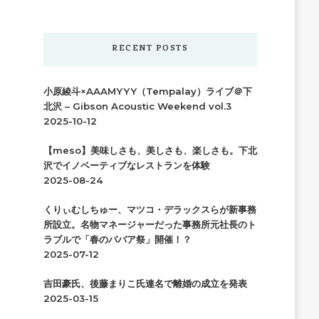
か
お
探
RECENT POSTS
し
で
小原綾斗×AAAMYYY（Tempalay）ライブ＠下
す
北沢 – Gibson Acoustic Weekend vol.3
か
2025-10-12
?
【meso】美味しさも、美しさも、楽しさも。下北
沢でイノベーティブなレストランを体験
2025-08-24
くりぃむしちゅー、マツコ・デラックスらが新事務
所設立。名物マネージャーだった事務所元社長のト
ラブルで「春のババア祭」開催！？
2025-07-12
吉田豪氏、後藤まりこ氏連名で離婚の成立を発表
2025-03-15