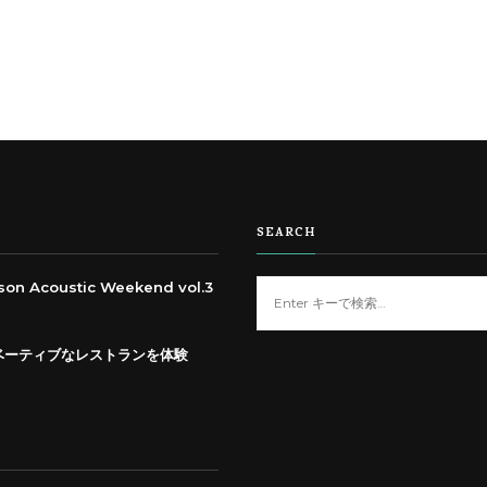
SEARCH
Acoustic Weekend vol.3
な
に
か
ベーティブなレストランを体験
お
探
し
で
す