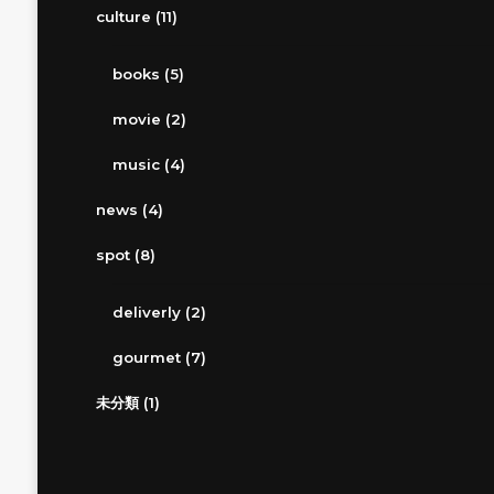
culture
(11)
books
(5)
movie
(2)
music
(4)
news
(4)
spot
(8)
deliverly
(2)
gourmet
(7)
未分類
(1)