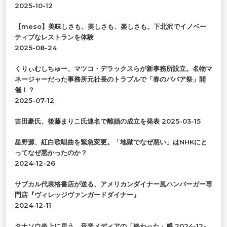
か
2025-10-12
?
【meso】美味しさも、美しさも、楽しさも。下北沢でイノベー
ティブなレストランを体験
2025-08-24
くりぃむしちゅー、マツコ・デラックスらが新事務所設立。名物マ
ネージャーだった事務所元社長のトラブルで「春のババア祭」開
催！？
2025-07-12
吉田豪氏、後藤まりこ氏連名で離婚の成立を発表
2025-03-15
星野源、紅白歌唱曲を緊急変更。「地獄でなぜ悪い」はNHKにと
ってなぜ悪かったのか？
2024-12-26
サブカル代表格書店が送る、アメリカンダイナー風ハンバーガー専
門店『ヴィレッジヴァンガードダイナー』
2024-12-11
タナソウ炎上に思う、音楽メディアの「終わった」感
2024-12-