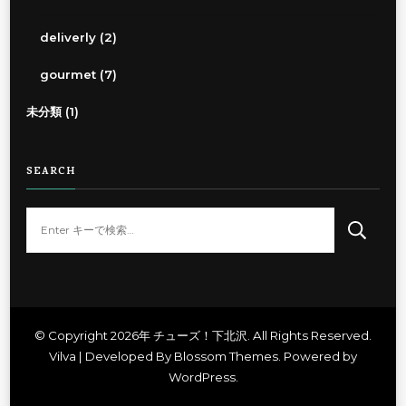
deliverly
(2)
gourmet
(7)
未分類
(1)
SEARCH
な
に
か
お
探
し
© Copyright 2026年
チューズ！下北沢
. All Rights Reserved.
Vilva | Developed By
Blossom Themes
. Powered by
で
WordPress
.
す