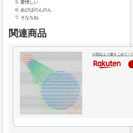
愛憎しい
あびばのんのん
そなちね
関連商品
21世紀より愛をこめて [ TE