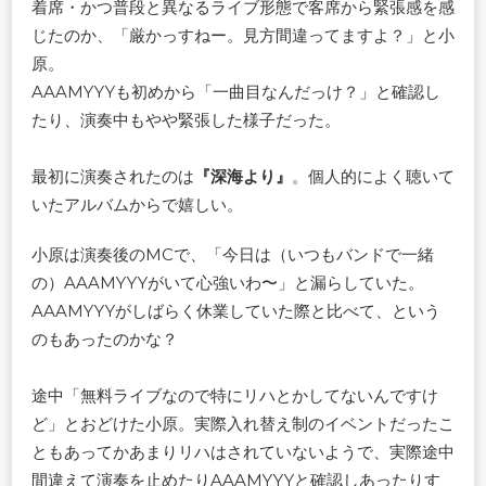
着席・かつ普段と異なるライブ形態で客席から緊張感を感
じたのか、「厳かっすねー。見方間違ってますよ？」と小
原。
AAAMYYYも初めから「一曲目なんだっけ？」と確認し
たり、演奏中もやや緊張した様子だった。
最初に演奏されたのは
『深海より』
。個人的によく聴いて
いたアルバムからで嬉しい。
小原は演奏後のMCで、「今日は（いつもバンドで一緒
の）AAAMYYYがいて心強いわ〜」と漏らしていた。
AAAMYYYがしばらく休業していた際と比べて、という
のもあったのかな？
途中「無料ライブなので特にリハとかしてないんですけ
ど」とおどけた小原。実際入れ替え制のイベントだったこ
ともあってかあまりリハはされていないようで、実際途中
間違えて演奏を止めたりAAAMYYYと確認しあったりす