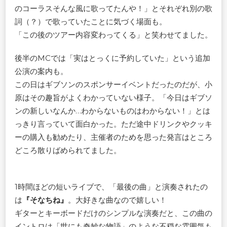
のコーラスそんな風に歌ってたんや！」とそれぞれ別の歌
詞（？）で歌っていたことに気づく場面も。
「この後のツアー内容変わってくる」と笑わせてました。
後半のMCでは「実はとっくに予約していた」という追加
公演の案内も。
この日はギブソンのスポンサーイベントだったのだが、小
原はその趣旨がよくわかっていない様子。「今日はギブソ
ンの新しいなんか…わからないものはわからない！」とは
っきり言っていて面白かった。ただ途中ドリンクやクッキ
ーの購入も勧めたり、主催者のためを思った発言はところ
どころ散りばめられてました。
1時間ほどの短いライブで、「最後の曲」と演奏されたの
は
『そなちね』
。大好きな曲なので嬉しい！
ギターとキーボードだけのシンプルな演奏だと、この曲の
イントロは「世にも奇妙な物語」のような不穏な雰囲気も