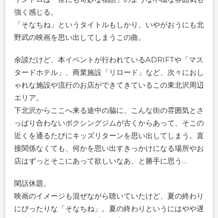
強く感じる。
「そなちね」というタイトルもしかり、いやがおうにも北
野武の映画を思い出してしまうこの曲。
余談だけど、本イベントが行われているADRIFTや「マス
タードホテル」、商業施設「リロード」など、次々におし
ゃれな施設や流行のお店ができてきているこの東北沢周辺
エリア。
下北沢からここへ来る途中の脇に、こんな街の雰囲気とさ
っぱり合わないボクシングジムが古くからあって、そこの
近くを通るたびにキッズリターンを思い出してしまう。直
接関係なくても、何かを思い出すきっかけになる場所やお
店はずっとそこにあって欲しいなあ、と勝手に思う…
閑話休題。
映画のイメージも混ぜながら聴いていたけど、夏の終わり
にぴったりな「そなちね」。夏の終わりというにはやや遅