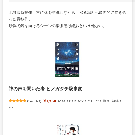
北野武監督作。常に死を意識しながら、帰る場所へ多面的に向き合
った意欲作。
砂浜で銃を向けるシーンの緊張感は絶妙という他ない。
神の声を聞いた者 ヒノガタチ験事変
(
548149
)
￥1,760
(2026-08-08 07:58 GMT +09:00 時点 -
詳細はこ
ちら
)