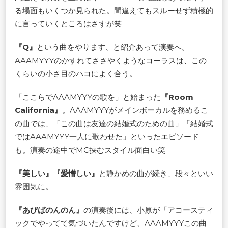
る場面もいくつか見られた。間違えてもスルーせず積極的
に言っていくところはさすが笑
『Q』
という曲をやります、と紹介あって演奏へ。
AAAMYYYのかすれてささやくようなコーラスは、この
くらいの小さ目のハコによく合う。
「ここらでAAAMYYYの歌を」と始まった
『Room
California』
。AAAMYYYがメインボーカルを務めるこ
の曲では、「この曲は友達の結婚式のための曲」「結婚式
ではAAAMYYY一人に歌わせた」といったエピソード
も。演奏の途中でMC挟むスタイル面白い笑
『美しい』『愛憎しい』
と静かめの曲が続き、段々といい
雰囲気に。
『あびばのんのん』
の演奏後には、小原が「アコースティ
ックでやってて気づいたんですけど、AAAMYYYこの曲