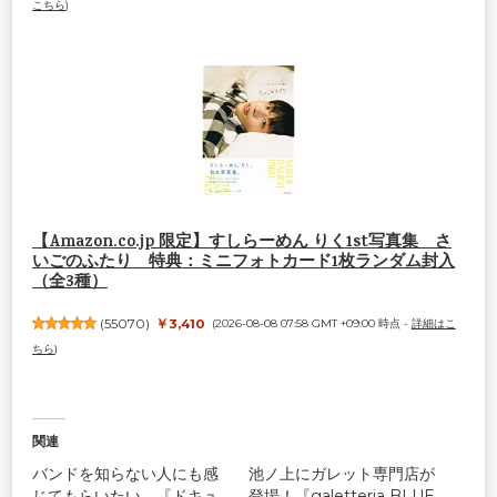
こちら
)
【Amazon.co.jp 限定】すしらーめん りく1st写真集 さ
いごのふたり 特典：ミニフォトカード1枚ランダム封入
（全3種）
(
55070
)
￥3,410
(2026-08-08 07:58 GMT +09:00 時点 -
詳細はこ
ちら
)
関連
バンドを知らない人にも感
池ノ上にガレット専門店が
じてもらいたい。『ドキュ
登場！『galetteria BLUE