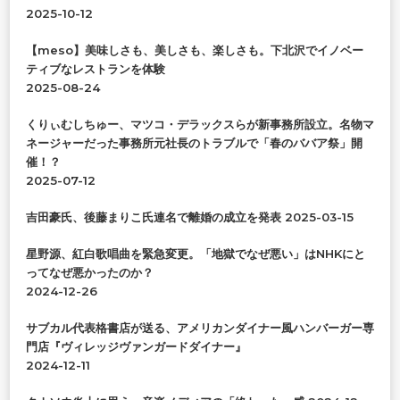
か
2025-10-12
?
【meso】美味しさも、美しさも、楽しさも。下北沢でイノベー
ティブなレストランを体験
2025-08-24
くりぃむしちゅー、マツコ・デラックスらが新事務所設立。名物マ
ネージャーだった事務所元社長のトラブルで「春のババア祭」開
催！？
2025-07-12
吉田豪氏、後藤まりこ氏連名で離婚の成立を発表
2025-03-15
星野源、紅白歌唱曲を緊急変更。「地獄でなぜ悪い」はNHKにと
ってなぜ悪かったのか？
2024-12-26
サブカル代表格書店が送る、アメリカンダイナー風ハンバーガー専
門店『ヴィレッジヴァンガードダイナー』
2024-12-11