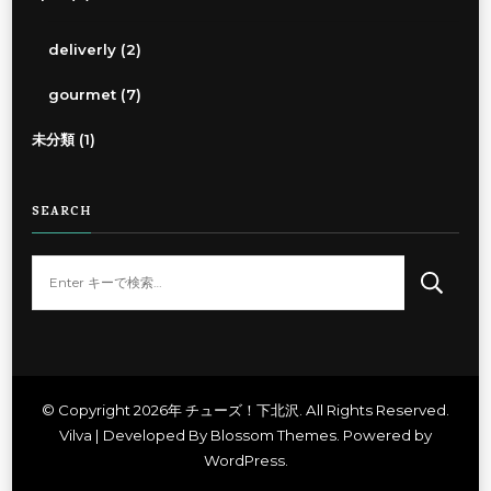
deliverly
(2)
gourmet
(7)
未分類
(1)
SEARCH
な
に
か
お
探
し
© Copyright 2026年
チューズ！下北沢
. All Rights Reserved.
Vilva | Developed By
Blossom Themes
. Powered by
で
WordPress
.
す