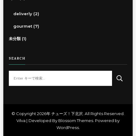
deliverly
(2)
gourmet
(7)
未分類
(1)
SEARCH
な
に
か
お
探
し
© Copyright 2026年
チューズ！下北沢
. All Rights Reserved.
Vilva | Developed By
Blossom Themes
. Powered by
で
WordPress
.
す