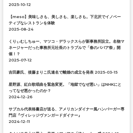
か
2025-10-12
?
【meso】美味しさも、美しさも、楽しさも。下北沢でイノベー
ティブなレストランを体験
2025-08-24
くりぃむしちゅー、マツコ・デラックスらが新事務所設立。名物マ
ネージャーだった事務所元社長のトラブルで「春のババア祭」開
催！？
2025-07-12
吉田豪氏、後藤まりこ氏連名で離婚の成立を発表
2025-03-15
星野源、紅白歌唱曲を緊急変更。「地獄でなぜ悪い」はNHKにと
ってなぜ悪かったのか？
2024-12-26
サブカル代表格書店が送る、アメリカンダイナー風ハンバーガー専
門店『ヴィレッジヴァンガードダイナー』
2024-12-11