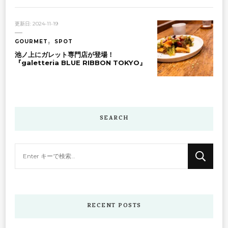
更新日:
2024-11-19
GOURMET
SPOT
池ノ上にガレット専門店が登場！
『galetteria BLUE RIBBON TOKYO』
SEARCH
な
に
か
お
探
RECENT POSTS
し