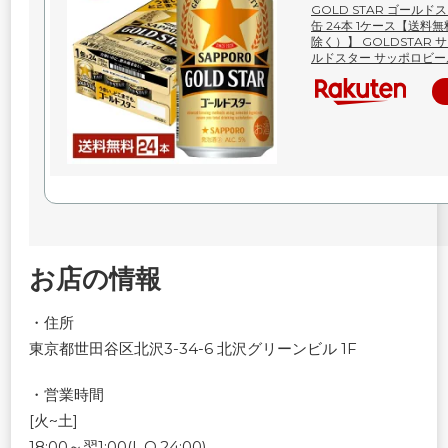
GOLD STAR ゴールドス
缶 24本 1ケース【送料
除く）】 GOLDSTAR
ルドスター サッポロビー
お店の情報
・住所
東京都世田谷区北沢3-34-6 北沢グリーンビル 1F
・営業時間
[火~土]
18:00～翌1:00(L.O.24:00)