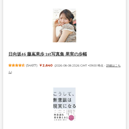
日向坂46 藤嶌果歩 1st写真集 果実の歩幅
(
54617
)
￥2,640
(2026-08-08 23:26 GMT +09:00 時点 -
詳細はこち
ら
)