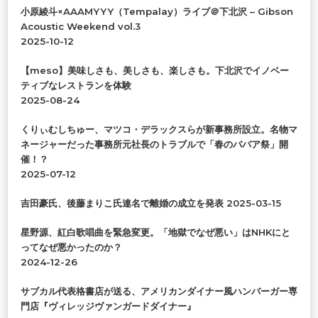
で
小原綾斗×AAAMYYY（Tempalay）ライブ＠下北沢 – Gibson
す
Acoustic Weekend vol.3
か
2025-10-12
?
【meso】美味しさも、美しさも、楽しさも。下北沢でイノベー
ティブなレストランを体験
2025-08-24
くりぃむしちゅー、マツコ・デラックスらが新事務所設立。名物マ
ネージャーだった事務所元社長のトラブルで「春のババア祭」開
催！？
2025-07-12
吉田豪氏、後藤まりこ氏連名で離婚の成立を発表
2025-03-15
星野源、紅白歌唱曲を緊急変更。「地獄でなぜ悪い」はNHKにと
ってなぜ悪かったのか？
2024-12-26
サブカル代表格書店が送る、アメリカンダイナー風ハンバーガー専
門店『ヴィレッジヴァンガードダイナー』