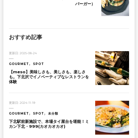
バーガー）
おすすめ記事
更新日:
2025-08-24
GOURMET
SPOT
【meso】美味しさも、美しさも、楽しさ
も。下北沢でイノベーティブなレストランを
体験
更新日:
2024-11-19
GOURMET
SPOT
未分類
下北駅前新施設で、本場タイ屋台を堪能！ミ
カン下北・999(カオカオカオ)