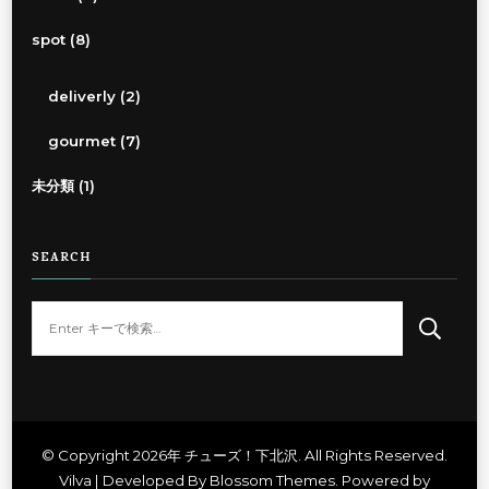
spot
(8)
deliverly
(2)
gourmet
(7)
未分類
(1)
SEARCH
な
に
か
お
探
し
© Copyright 2026年
チューズ！下北沢
. All Rights Reserved.
Vilva | Developed By
Blossom Themes
. Powered by
で