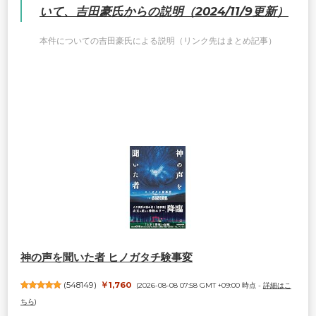
いて、吉田豪氏からの説明（2024/11/9更新）
本件についての吉田豪氏による説明（リンク先はまとめ記事）
神の声を聞いた者 ヒノガタチ験事変
(
548149
)
￥1,760
(2026-08-08 07:58 GMT +09:00 時点 -
詳細はこ
ちら
)