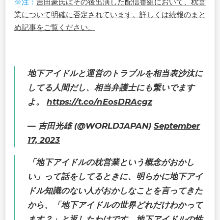
※注：
吉田豪氏はその後出演した配信番組において、枕営
業について明確に否定されています。詳しくは続報のまと
め記事をご覧ください。
地下アイドルと運営のトラブルを相当表沙汰に
してる人間だし、相当弁護士にも繋いでます
よ。
https://t.co/nEosDRAcgz
— 吉田光雄 (@WORLDJAPAN)
September
17, 2023
「地下アイドルの枕営業という概念がおかし
い」って話をしてるときに、明らかに地下アイ
ドル知識のない人がおかしなことを言ってきた
から、「地下アイドルの世界どれだけわかって
ます？」と返したわけです。地下アイドルの性