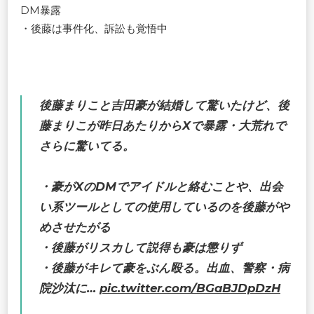
DM暴露
・後藤は事件化、訴訟も覚悟中
後藤まりこと吉田豪が結婚して驚いたけど、後
藤まりこが昨日あたりからXで暴露・大荒れで
さらに驚いてる。
・豪がXのDMでアイドルと絡むことや、出会
い系ツールとしての使用しているのを後藤がや
めさせたがる
・後藤がリスカして説得も豪は懲りず
・後藤がキレて豪をぶん殴る。出血、警察・病
院沙汰に…
pic.twitter.com/BGaBJDpDzH