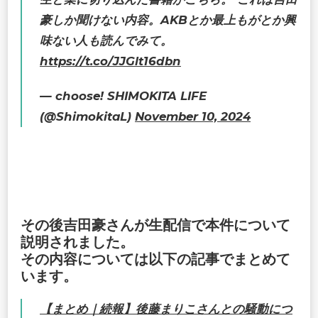
豪しか聞けない内容。AKBとか最上もがとか興
味ない人も読んでみて。
https://t.co/JJGlt16dbn
— choose! SHIMOKITA LIFE
(@ShimokitaL)
November 10, 2024
その後吉田豪さんが生配信で本件について
説明されました。
その内容については以下の記事でまとめて
います。
【まとめ｜続報】後藤まりこさんとの騒動につ