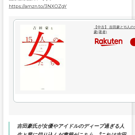
https://amzn.to/3NXOZgY
【中古】 吉田豪と15人
豪(著者)
吉田豪氏が女優やアイドルのディープ過ぎる人
生と業に切り込んだ書籍がこちら。⁰これは吉田