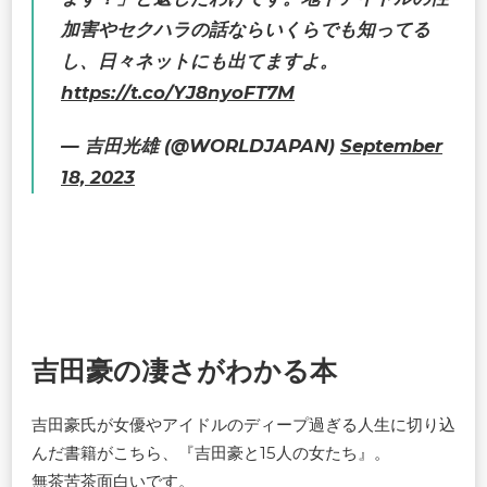
加害やセクハラの話ならいくらでも知ってる
し、日々ネットにも出てますよ。
https://t.co/YJ8nyoFT7M
— 吉田光雄 (@WORLDJAPAN)
September
18, 2023
吉田豪の凄さがわかる本
吉田豪氏が女優やアイドルのディープ過ぎる人生に切り込
んだ書籍がこちら、『吉田豪と15人の女たち』。
無茶苦茶面白いです。