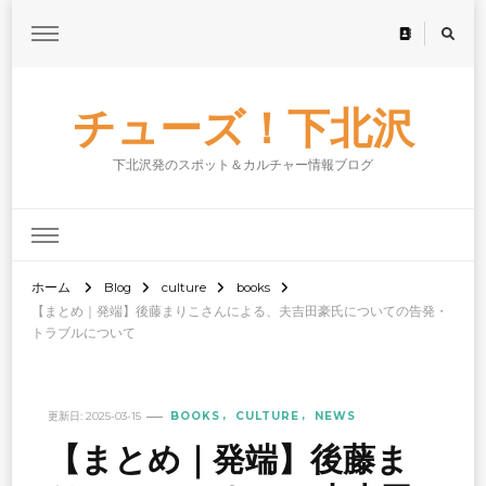
チューズ！下北沢
下北沢発のスポット＆カルチャー情報ブログ
ホーム
Blog
culture
books
【まとめ｜発端】後藤まりこさんによる、夫吉田豪氏についての告発・
トラブルについて
更新日:
2025-03-15
BOOKS
CULTURE
NEWS
【まとめ｜発端】後藤ま