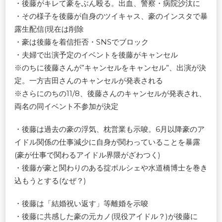
・後藤がキレて豪をぶん殴る。出血、警察・病院沙汰に
・その様子を後藤が自身のツイキャス、豪のインスタで暴
露生配信(現在は削除
・豪は後藤を着信拒否・SNSでブロック
・夫婦で出演予定のイベントを後藤がキャンセル
※のちに後藤さんが”キャンセルをキャンセル”、出演が決
定。一方吉田さんのキャンセルが発表される
※さらにのちの11/8、後藤さんのキャンセルが発表され、
両名の同イベント不参加が決定
・後藤は過去の豪の浮気、枕営業も示唆。6月以降豪のア
イドル関係の仕事減少に自身が関わっていることを暴露
(豪が仕事で関わるアイドル界隈がざわつく)
・後藤が豪と関わりのある掟ポルシェや水道橋博士を巻き
込もうとする(なぜ？)
・後藤は「結婚祝い返す」等離婚を示唆
・後藤に共感した豪の元カノ(現役アイドル？)が後藤に