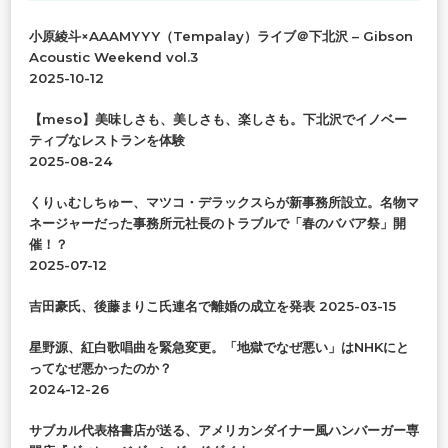
で
小原綾斗×AAAMYYY（Tempalay）ライブ＠下北沢 – Gibson
す
Acoustic Weekend vol.3
か
2025-10-12
?
【meso】美味しさも、美しさも、楽しさも。下北沢でイノベー
ティブなレストランを体験
2025-08-24
くりぃむしちゅー、マツコ・デラックスらが新事務所設立。名物マ
ネージャーだった事務所元社長のトラブルで「春のババア祭」開
催！？
2025-07-12
吉田豪氏、後藤まりこ氏連名で離婚の成立を発表
2025-03-15
星野源、紅白歌唱曲を緊急変更。「地獄でなぜ悪い」はNHKにと
ってなぜ悪かったのか？
2024-12-26
サブカル代表格書店が送る、アメリカンダイナー風ハンバーガー専