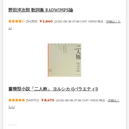
野田洋次郎 歌詞集 RADWIMPS論
(
54353
)
￥2,640
(2026-08-08 07:58 GMT +09:00 時点 -
詳細はこち
ら
)
書簡型小説「二人称」 ヨルシカ ([バラエティ])
(
549110
)
￥8,470
(2026-08-08 07:58 GMT +09:00 時点 -
詳細はこ
ちら
)