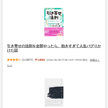
引き寄せの法則を全部やったら、効きすぎて人生バグりか
けた話
(
543879
)
￥1,650
(2026-08-08 07:58 GMT +09:00 時点 -
詳細はこ
ちら
)