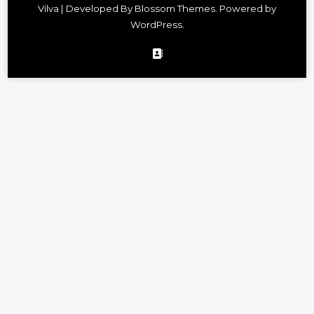
Vilva | Developed By
Blossom Themes
. Powered by
で
WordPress
.
す
か
?