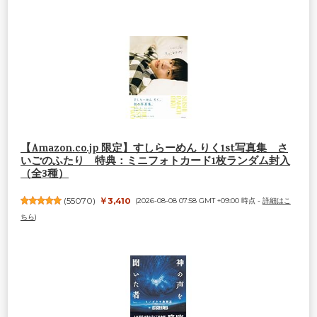
【Amazon.co.jp 限定】すしらーめん りく1st写真集 さ
いごのふたり 特典：ミニフォトカード1枚ランダム封入
（全3種）
(
55070
)
￥3,410
(2026-08-08 07:58 GMT +09:00 時点 -
詳細はこ
ちら
)