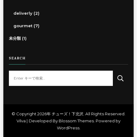
deliverly
(2)
gourmet
(7)
未分類
(1)
SEARCH
な
に
か
お
探
し
© Copyright 2026年
チューズ！下北沢
. All Rights Reserved.
Vilva | Developed By
Blossom Themes
. Powered by
で
WordPress
.
す