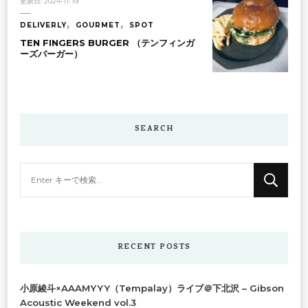
更新日:
2024-11-19
DELIVERLY
GOURMET
SPOT
TEN FINGERS BURGER （テンフィンガ
ーズバーガー）
SEARCH
な
に
か
お
探
RECENT POSTS
し
で
小原綾斗×AAAMYYY（Tempalay）ライブ＠下北沢 – Gibson
す
Acoustic Weekend vol.3