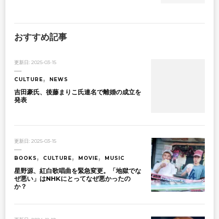
おすすめ記事
更新日:
2025-03-15
CULTURE
NEWS
吉田豪氏、後藤まりこ氏連名で離婚の成立を
発表
更新日:
2025-03-15
BOOKS
CULTURE
MOVIE
MUSIC
星野源、紅白歌唱曲を緊急変更。「地獄でな
ぜ悪い」はNHKにとってなぜ悪かったの
か？