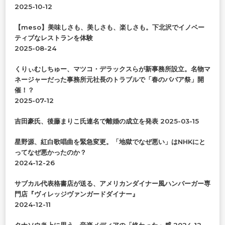
か
2025-10-12
?
【meso】美味しさも、美しさも、楽しさも。下北沢でイノベー
ティブなレストランを体験
2025-08-24
くりぃむしちゅー、マツコ・デラックスらが新事務所設立。名物マ
ネージャーだった事務所元社長のトラブルで「春のババア祭」開
催！？
2025-07-12
吉田豪氏、後藤まりこ氏連名で離婚の成立を発表
2025-03-15
星野源、紅白歌唱曲を緊急変更。「地獄でなぜ悪い」はNHKにと
ってなぜ悪かったのか？
2024-12-26
サブカル代表格書店が送る、アメリカンダイナー風ハンバーガー専
門店『ヴィレッジヴァンガードダイナー』
2024-12-11
タナソウ炎上に思う、音楽メディアの「終わった」感
2024-12-